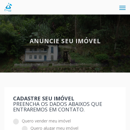
Imob
Urb
Top
ANUNCIE SEU IMÓVEL
CADASTRE SEU IMÓVEL
PREENCHA OS DADOS ABAIXOS QUE
ENTRAREMOS EM CONTATO.
Quero vender meu imóvel
Quero alugar meu imóvel